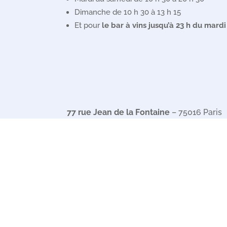
Dimanche de 10 h 30 à 13 h 15
Et pour
le bar à vins jusqu’à 23 h du mard
77 rue Jean de la Fontaine
– 75016 Paris
Tel :
01 40 72 67 12
Email :
fontaine@aevin.com
Sandie et Jean
vous guideront dans vos envie
Lundi de 16 h 30 à 20 h
Mardi au samedi de 10 h à 20 h