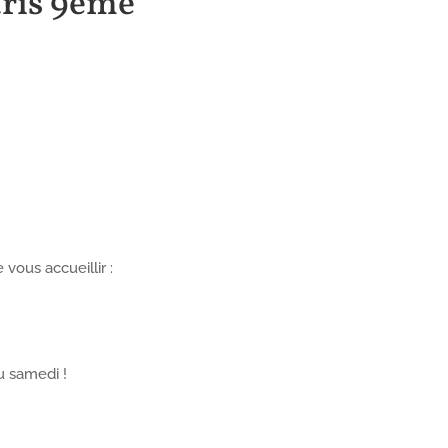
aris 9ème
 vous accueillir :
au samedi !