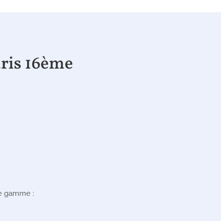
aris 16ème
tre gamme
: