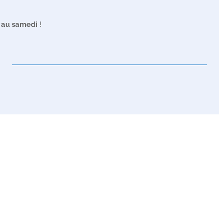
i au samedi
!
s :