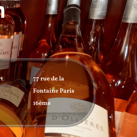
n
rt
77 rue de la
Fontaine Paris
16ème