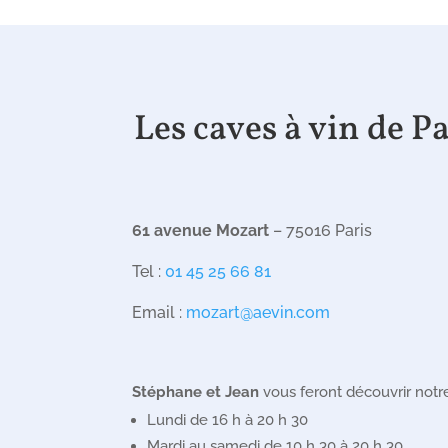
Les caves à vin de P
61 avenue Mozart
– 75016 Paris
Tel :
01 45 25 66 81
Email :
mozart@aevin.com
Stéphane et Jean
vous feront découvrir no
Lundi de 16 h à 20 h 30
Mardi au samedi de 10 h 30 à 20 h 30