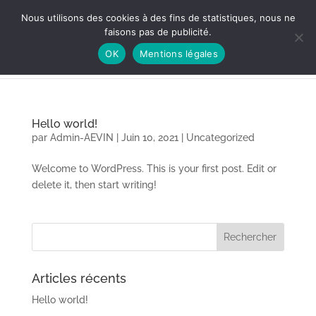
contact@aevin.com
Nous utilisons des cookies à des fins de statistiques, nous ne
faisons pas de publicité.
OK
Mentions légales
Hello world!
par
Admin-AEVIN
|
Juin 10, 2021
|
Uncategorized
Welcome to WordPress. This is your first post. Edit or
delete it, then start writing!
Articles récents
Hello world!